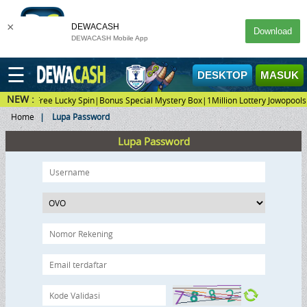
×
DEWACASH
Download
DEWACASH Mobile App
☰
DESKTOP
MASUK
NEW :
us Free Lucky Spin|Bonus Special Mystery Box|1Million Lottery Jowopool
DAFTAR
MASUK
Home
Lupa Password
Lupa Password
Beranda
Deposit
Games
PROMO
Sportbook
PROMO
E-Sport
PROMO